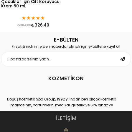
Çocuklar İçin Cilt Koruyucu
Krem 50 ml
★
★
★
★
★
₺326,40
₺384,00
E-BÜLTEN
Fırsat & indirimlerden haberdar olmak için e-bültene kayıt ol!
KOZMETİKON
Doğuş Kozmetik Spa Group, 1992 yılından beri birçok kozmetik
markasının, parfümlerin, medikal, güzellik ve SPA cihaz ve
ekipmanlarının hem distribütörlüğünü hem de üretimini yapan
yurtiçi ve yurtdışı binlerce müşteri sayısına ulaşmış, kendi
İLETİŞİM
sektöründe Dünya lideri kuruluşlardan bir tanesidir.
Doğuş Kozmetik Spa Group,
www.kozmetikON.com
online kozmetik