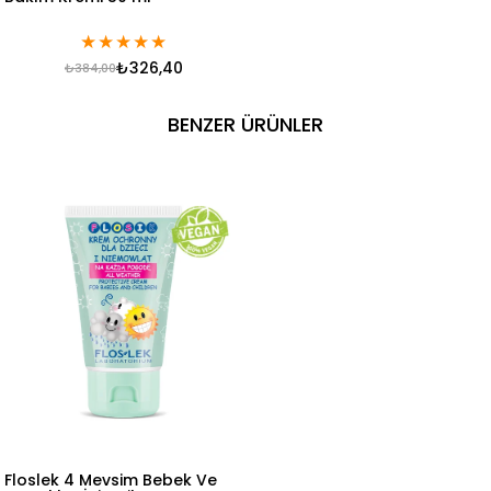
★
★
★
★
★
₺326,40
₺384,00
BENZER ÜRÜNLER
Floslek 4 Mevsim Bebek Ve