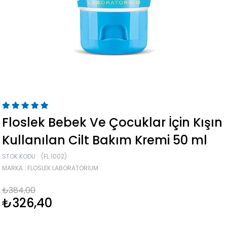
Floslek Bebek Ve Çocuklar İçin Kışın
Kullanılan Cilt Bakım Kremi 50 ml
STOK KODU
(FL 1002)
MARKA
:
FLOSLEK LABORATORIUM
₺384,00
₺326,40