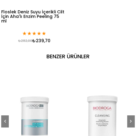
Floslek Deniz Suyu İçerikli Cilt
İçin Aha'lı Enzim Peeling 75
ml
★
★
★
★
★
₺239,70
₺282,00
BENZER ÜRÜNLER