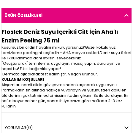
ÜRÜN ÖZELLIKLERI
Floslek Deniz Suyu İçerikli Cilt İçin Aha'lı
Enzim Peeling 75 ml
Kusursuz bir cildin hayalini mi kuruyorsunuz?Güzel kokulu yüz
temizleme peelingini keşfedin - AHA meyve asitleri,Deniz suyu özleri
ile ilk kullanımda dahi etkisini seveceksiniz!
"Ovuşturarak" temizleme: uygulayın, masaj yapın, durulayın ve
hepsi bu! Etkisi bağımlılık yapar!
Dermatolojik olarak test edilmiştir. Vegan üründür.
KULLANIM KOŞULLARI
Akşamları nemli cilde göz çevresinden kaçınarak uygulayınız.
Parmaklarınızın altında nazikçe yuvarlayın ve yüzünüzden dökülen
ölü derinin çok tatmin edici hissinin tadını çıkarın.Su ile durulayın. Bir
hafta boyunca her gün, sonra ihtiyacınıza göre haftada 2-3 kez
kullanın.
YORUMLAR
(0)