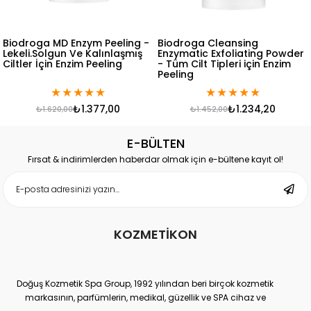
Biodroga MD Enzym Peeling -
Biodroga Cleansing
Lekeli.Solgun Ve Kalınlaşmış
Enzymatic Exfoliating Powder
Ciltler İçin Enzim Peeling
- Tüm Cilt Tipleri için Enzim
Peeling
★
★
★
★
★
★
★
★
★
★
₺1.377,00
₺1.234,20
₺1.620,00
₺1.452,00
E-BÜLTEN
Fırsat & indirimlerden haberdar olmak için e-bültene kayıt ol!
KOZMETİKON
Doğuş Kozmetik Spa Group, 1992 yılından beri birçok kozmetik
markasının, parfümlerin, medikal, güzellik ve SPA cihaz ve