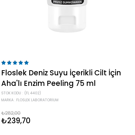
Floslek Deniz Suyu İçerikli Cilt İçin
Aha'lı Enzim Peeling 75 ml
STOK KODU
(FL 4402)
MARKA
:
FLOSLEK LABORATORIUM
₺282,00
₺239,70