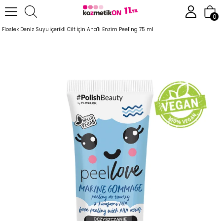
Anasayfa
Cilt Bakım Ürünleri
Cilt Temizleme Serileri
0
Floslek Deniz Suyu İçerikli Cilt İçin Aha'lı Enzim Peeling 75 ml