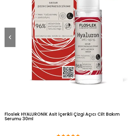
Floslek HYALURONİK Asit İçerikli Çizgi Açıcı Cilt Bakım
Serumu 30ml
★
★
★
★
★