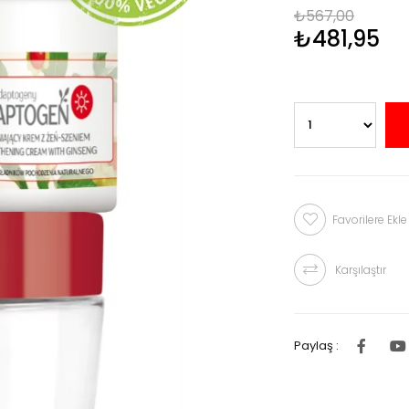
₺567,00
₺481,95
Favorilere Ekle
Karşılaştır
Paylaş :