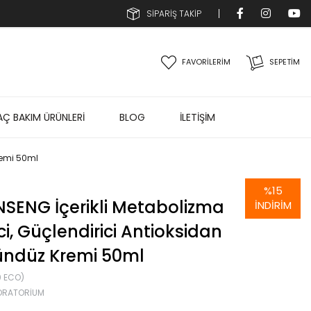
SİPARİŞ TAKİP
FAVORİLERİM
SEPETIM
AÇ BAKIM ÜRÜNLERİ
BLOG
İLETİŞİM
Kremi 50ml
%
15
NSENG İçerikli Metabolizma
İNDIRIM
i, Güçlendirici Antioksidan
Gündüz Kremi 50ml
0 ECO)
BORATORIUM