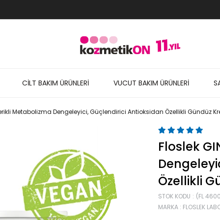
CİLT BAKIM ÜRÜNLERİ
VUCUT BAKIM ÜRÜNLERİ
S
erikli Metabolizma Dengeleyici, Güçlendirici Antioksidan Özellikli Gündüz 
Floslek GI
Dengeleyic
Özellikli 
STOK KODU
(FL 460
MARKA
:
FLOSLEK LA