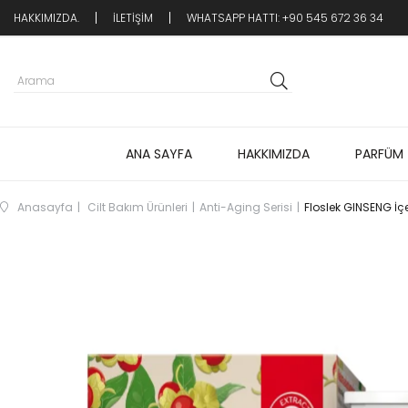
HAKKIMIZDA.
İLETİŞİM
WHATSAPP HATTI: +90 545 672 36 34
ANA SAYFA
HAKKIMIZDA
PARFÜM
Anasayfa
Cilt Bakım Ürünleri
Anti-Aging Serisi
Floslek GINSENG İç