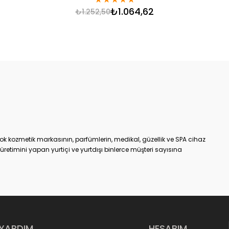
₺1.064,62
₺1.252,50
ok kozmetik markasının, parfümlerin, medikal, güzellik ve SPA cihaz
etimini yapan yurtiçi ve yurtdışı binlerce müşteri sayısına
an bir tanesidir.
m
online kozmetik ürünler alışveriş sitesiyle, %100 müşteri
 hizmet vermeye başlamıştır. KozmetikON e-ticaret sitesinde
 kendi ürettiği veya distribütörü olduğu markalarıdır. Satışa
ek kaliteli ve etkili olmasının yanı sıra, aracı olmadan direkt
r.
e, kaliteden ödün vermeyen, yenilikçi anlayışını e-ticaret
YARDIM
HESABIM