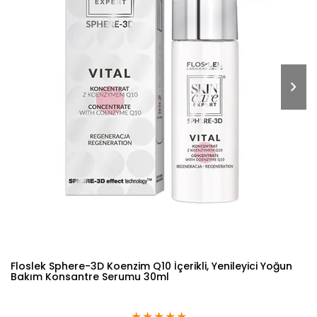
Floslek Sphere-3D Koenzim Q10 İçerikli, Yenileyici Yoğun
Bakım Konsantre Serumu 30ml
★
★
★
★
★