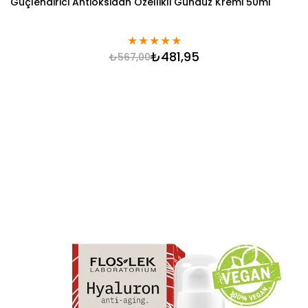
Güçlendirici Antioksidan Özellikli Gündüz Kremi 50ml
★
★
★
★
★
₺481,95
₺567,00