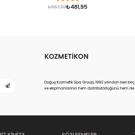
₺481,95
₺567,00
KOZMETİKON
Doğuş Kozmetik Spa Group, 1992 yılından beri birç
ve ekipmanlarının hem distribütörlüğünü hem de ür
ulaşmış, kendi sektöründe Dünya lideri kuruluşlard
Doğuş Kozmetik Spa Group,
www.kozmetikON.co
memnuniyeti ve kaliteli ürün gamıyla 2013 yılında
satılan tüm kozmetik markalar Doğuş SPA Group’un
sunduğumuz kozmetik ürünler ve parfümler, çok yüks
tüketiciye sunduğumuz için de çok uygun fiyatlıdı
Yoğun talep ve sahip olduğu müşteri memnuniyetiyl
BİZ KİMİZ?
SÖZLEŞMELER