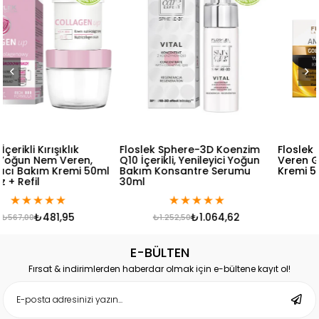
Floslek Sphere-3D Koenzim
Floslek Sarkma Karşıtı, Ener
Q10 İçerikli, Yenileyici Yoğun
Veren Gece Yoğun Bakım
0ml
Bakım Konsantre Serumu
Kremi 50 ml
30ml
★
★
★
★
★
★
★
★
★
★
₺1.064,62
₺481,95
₺1.252,50
₺567,00
E-BÜLTEN
Fırsat & indirimlerden haberdar olmak için e-bültene kayıt ol!