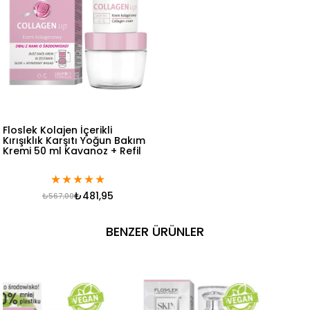
Floslek Kolajen İçerikli
Kırışıklık Karşıtı Yoğun Bakım
Kremi 50 ml Kavanoz + Refil
★
★
★
★
★
₺481,95
₺567,00
BENZER ÜRÜNLER