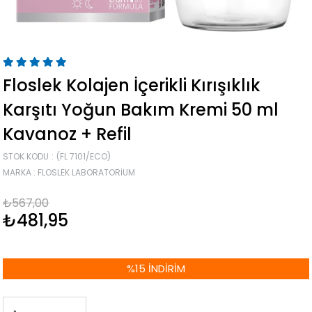
Floslek Kolajen İçerikli Kırışıklık
Karşıtı Yoğun Bakım Kremi 50 ml
Kavanoz + Refil
STOK KODU
(FL 7101/ECO)
MARKA
:
FLOSLEK LABORATORIUM
₺567,00
₺481,95
%
15
İNDIRIM