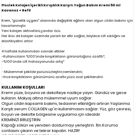
Floslek Kolajen İçerikli Kırışıklık Karşıtı Yoğun Bakım Kremi 50 ml
Kavanoz + Refil
Krem, "güzellik üçgeni" alanında değişiklik eğilimi olan olgun cildin bakımı için
tasarlanmıştır.
Yeni kolajen aktivatörü,çavdar özü;
Her ikisi de kolajen üzerinde yararlı bir etki sağlar, böylece cilt sıkılığını ve
elastikiyetini artırır.
4 haftalık kullanımdan sonraki etkiler:
-Kullanıcıların %100'ünde kırışıklıkların görünürlüğünü azalttı*,
-%100'ünde cilt hidrasyonunda artış*
-Mükemmel şekilde pürüzsüzleştirir,nemlendirir,
-İnce kırışıklıkların görünümünü azaltır,yüzü oval şekillendirir.
KULLANIM KOŞULLARI
Kremi yüze, boyuna ve dekolteye nazikçe yayın. Gündüz ve gece
kullanın. Makyaj altına mükemmel uyum sağlar.
Olgun cildin kapsamlı bakımı, tedavinin etkinliğini artıran Yaşlanma
Karşıtı serum COLLAGEN up'ın kullanılmasını sağlar. Yüz, göz çevresi,
boyun ve dekolte bölgesine uygulama için idealdir.
KREMİNİZİ BİRLEŞTİRİN:
Kapağı sökün ve yeniden doldurmayı yerleştirin. İtin.Koruma
contasını çıkarın ve tekrar kapatın. HAZIR!