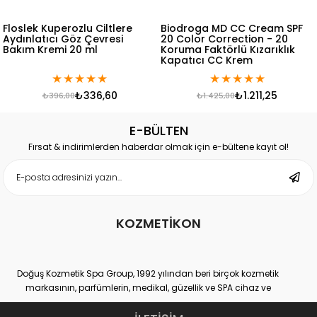
 Kuperozlu Ciltlere
Biodroga MD CC Cream SPF
Floslek 
tıcı Göz Çevresi
20 Color Correction - 20
Temizle
Kremi 20 ml
Koruma Faktörlü Kızarıklık
Kapatıcı CC Krem
★
★
★
★
★
★
★
★
★
★
₺336,60
₺1.211,25
₺396,00
₺1.425,00
E-BÜLTEN
Fırsat & indirimlerden haberdar olmak için e-bültene kayıt ol!
KOZMETİKON
Doğuş Kozmetik Spa Group, 1992 yılından beri birçok kozmetik
markasının, parfümlerin, medikal, güzellik ve SPA cihaz ve
ekipmanlarının hem distribütörlüğünü hem de üretimini yapan
yurtiçi ve yurtdışı binlerce müşteri sayısına ulaşmış, kendi