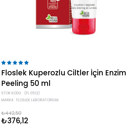
Floslek Kuperozlu Ciltler İçin Enzim
Peeling 50 ml
STOK KODU
(FL 0512)
MARKA
:
FLOSLEK LABORATORIUM
₺442,50
₺376,12