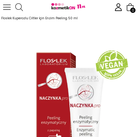
Anasayfa
Cilt Bakım Ürünleri
Kuperozlu (Kılcal Damar) Bakım Serisi
0
Floslek Kuperozlu Ciltler İçin Enzim Peeling 50 ml