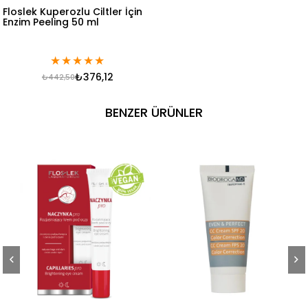
Floslek Kuperozlu Ciltler İçin
Enzim Peeling 50 ml
★
★
★
★
★
₺376,12
₺442,50
BENZER ÜRÜNLER