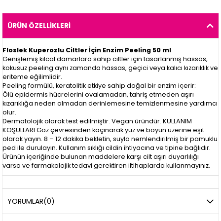
ÜRÜN ÖZELLIKLERI
Floslek Kuperozlu Ciltler İçin Enzim Peeling 50 ml
Genişlemiş kılcal damarlara sahip ciltler için tasarlanmış hassas,
kokusuz peeling aynı zamanda hassas, geçici veya kalıcı kızarıklık ve
eriteme eğilimlidir.
Peeling formülü, keratolitik etkiye sahip doğal bir enzim içerir:
Ölü epidermis hücrelerini ovalamadan, tahriş etmeden aşırı
kızarıklığa neden olmadan derinlemesine temizlenmesine yardımcı
olur.
Dermatolojik olarak test edilmiştir. Vegan üründür. KULLANIM
KOŞULLARI Göz çevresinden kaçınarak yüz ve boyun üzerine eşit
olarak yayın. 8 – 12 dakika bekletin, suyla nemlendirilmiş bir pamuklu
ped ile durulayın. Kullanım sıklığı cildin ihtiyacına ve tipine bağlıdır.
Ürünün içeriğinde bulunan maddelere karşı cilt aşırı duyarlılığı
varsa ve farmakolojik tedavi gerektiren iltihaplarda kullanmayınız.
YORUMLAR
(0)