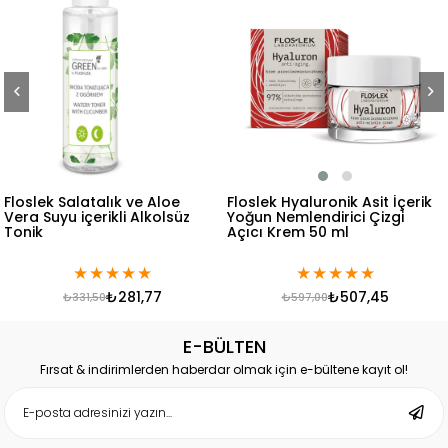
 ve Aloe
Floslek Hyaluronik Asit İçerik
Floslek Lavanta İç
i Alkolsüz
Yoğun Nemlendirici Çizgi
Gece-Gündüz Yo
Açıcı Krem 50 ml
Nemlendirici Cilt
50 ml Kavanoz + R
★
★
★
★
★
★
★
★
★
★
81,77
₺507,45
₺4
₺597,00
₺499,50
E-BÜLTEN
Fırsat & indirimlerden haberdar olmak için e-bültene kayıt ol!