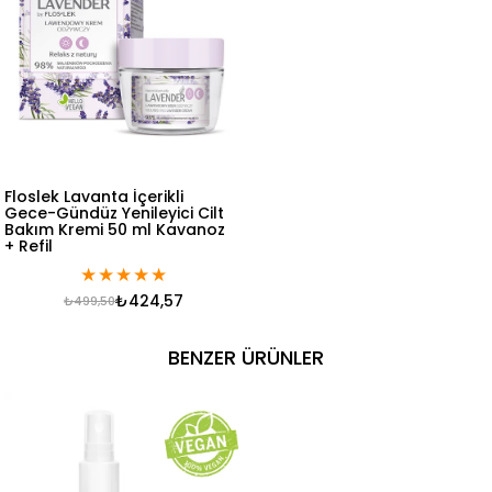
Floslek Lavanta İçerikli
Gece-Gündüz Yenileyici Cilt
Bakım Kremi 50 ml Kavanoz
+ Refil
★
★
★
★
★
₺424,57
₺499,50
BENZER ÜRÜNLER