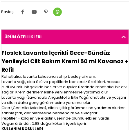
Paylaş :
ÜRÜN ÖZELLIKLERI
Floslek Lavanta İçerikli Gece-Gündüz
Yenileyici Cilt Bakım Kremi 50 ml Kavanoz +
Refil
Rahatlatıcı, lavanta kokusuna sahip besleyici krem.
Lavanta yağı, cica özü ve peptitlerin benzersiz özellikleri, hassas
cildi uyumlu bir şekilde besler ve duyular üzerinde rahatlatıcı bir etki
sağlar. Krem derinlemesine yenilenmesine yardımcı olur
Lavanta yağı (Lavandula Angustifolia Bitki Yağı)rahatlatır ve yatıştırır
ve cildin daha genç görünmesine yardımcı olur.
Cica (Centella Asiatica), cildin ışıltılı görünmesine yardımcı olurken
sakinleştirir, derinlemesine nemlendirir ve sıkılaştırır.
Peptitler - kolajen ve elastin üzerinde olumlu etkileri vardır.
Vegan üründür. %98 doğal kökenli içerik içerir.
KULLANIM KOŞULLARI