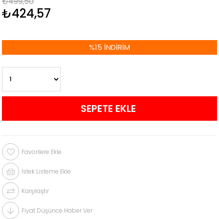
₺499,50
₺424,57
%
15
İNDIRIM
Favorilere Ekle
İstek Listeme Ekle
Karşılaştır
Fiyat Düşünce Haber Ver