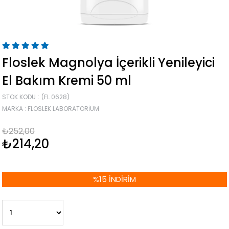
Floslek Magnolya İçerikli Yenileyici
El Bakım Kremi 50 ml
STOK KODU
(FL 0628)
MARKA
:
FLOSLEK LABORATORIUM
₺252,00
₺214,20
%
15
İNDIRIM