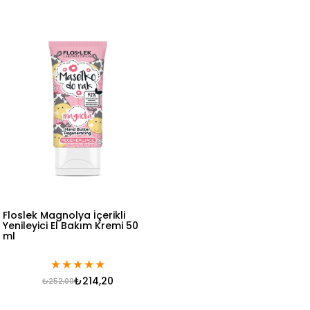
Floslek Magnolya İçerikli
Yenileyici El Bakım Kremi 50
ml
★
★
★
★
★
₺214,20
₺252,00