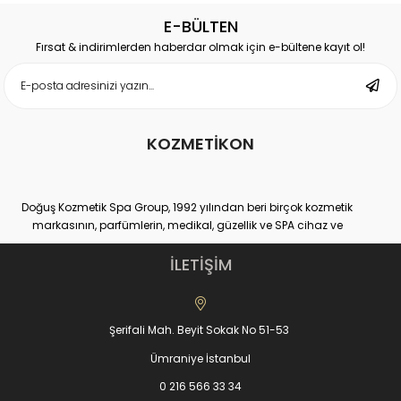
E-BÜLTEN
Fırsat & indirimlerden haberdar olmak için e-bültene kayıt ol!
KOZMETİKON
Doğuş Kozmetik Spa Group, 1992 yılından beri birçok kozmetik
markasının, parfümlerin, medikal, güzellik ve SPA cihaz ve
ekipmanlarının hem distribütörlüğünü hem de üretimini yapan
yurtiçi ve yurtdışı binlerce müşteri sayısına ulaşmış, kendi
İLETİŞİM
sektöründe Dünya lideri kuruluşlardan bir tanesidir.
Doğuş Kozmetik Spa Group,
www.kozmetikON.com
online kozmetik
ürünler alışveriş sitesiyle, %100 müşteri memnuniyeti ve kaliteli ürün
Şerifali Mah. Beyit Sokak No 51-53
gamıyla 2013 yılında hizmet vermeye başlamıştır. KozmetikON e-
ticaret sitesinde satılan tüm kozmetik markalar Doğuş SPA
Ümraniye İstanbul
Group’un kendi ürettiği veya distribütörü olduğu markalarıdır.
Satışa sunduğumuz kozmetik ürünler ve parfümler, çok yüksek
0 216 566 33 34