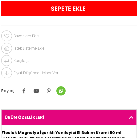
Favorilere Ekle
İstek Listeme Ekle
Karşılaştır
Fiyat Düşünce Haber Ver
Paylaş :
ÜRÜN ÖZELLIKLERI
Floslek Magnolya İçerikli Yenileyici El Bakım Kremi 50 ml