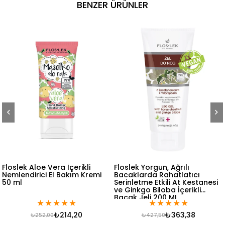
BENZER ÜRÜNLER
a İçerikli
Floslek Yorgun, Ağrılı
Floslek Çatlamı
 Bakım Kremi
Bacaklarda Rahatlatıcı
İçin Ayak Bakım
Serinletme Etkili At Kestanesi
ve Ginkgo Biloba İçerikli
Bacak Jeli 200 ML
★
★
★
★
★
★
★
★
★
★
★
214,20
₺363,38
₺
₺427,50
₺339,00