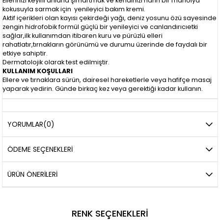
Ellerinizi keyifli anlarla şımartmak ve kendinizi narin bir manolya
kokusuyla sarmak için yenileyici bakım kremi.
Aktif içerikleri olan kayısı çekirdeği yağı, deniz yosunu özü sayesinde
zengin hidrofobik formül güçlü bir yenileyici ve canlandırıcıetki
sağlar,ilk kullanımdan itibaren kuru ve pürüzlü elleri
rahatlatır,tırnakların görünümü ve durumu üzerinde de faydalı bir
etkiye sahiptir.
Dermatolojik olarak test edilmiştir.
KULLANIM KOŞULLARI
Ellere ve tırnaklara sürün, dairesel hareketlerle veya hafifçe masaj
yaparak yedirin. Günde birkaç kez veya gerektiği kadar kullanın.
YORUMLAR
(0)
ÖDEME SEÇENEKLERI
ÜRÜN ÖNERILERI
RENK SEÇENEKLERI