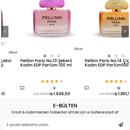
Pellinn Paris No.13 Şekerli
Pellinn Paris No.14 Çiçeksi
Kadın EDP Parfüm 100 ml
Kadın EDP Parfüm100 ml
★
★
★
★
★
★
★
★
★
★
9
19
₺1.946,50
₺1.861,50
₺2.290,00
₺2.190,00
E-BÜLTEN
Fırsat & indirimlerden haberdar olmak için e-bültene kayıt ol!