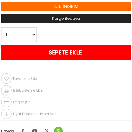
%
15
İNDIRIM
Kargo Bedava
Favorilere Ekle
İstek Listeme Ekle
Karşılaştır
Fiyat Düşünce Haber Ver
Paylaş :