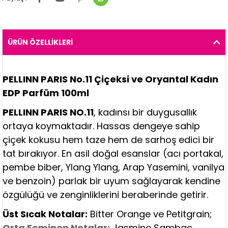
ÜRÜN ÖZELLIKLERI
PELLINN PARIS No.11 Çiçeksi ve Oryantal Kadın
EDP Parfüm 100ml
PELLINN PARIS NO.11
, kadınsı bir duygusallık
ortaya koymaktadır. Hassas dengeye sahip
çiçek kokusu hem taze hem de sarhoş edici bir
tat bırakıyor. En asil doğal esanslar (acı portakal,
pembe biber, Ylang Ylang, Arap Yasemini, vanilya
ve benzoin) parlak bir uyum sağlayarak kendine
özgülüğü ve zenginliklerini beraberinde getirir.
Üst Sıcak Notalar:
Bitter Orange ve Petitgrain;
Orta Feminen Notalar:
Jasmine Sambac,