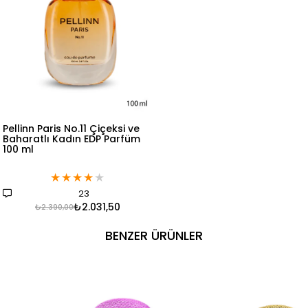
Pellinn Paris No.11 Çiçeksi ve
Baharatlı Kadın EDP Parfüm
100 ml
★
★
★
★
★
23
₺2.031,50
₺2.390,00
BENZER ÜRÜNLER