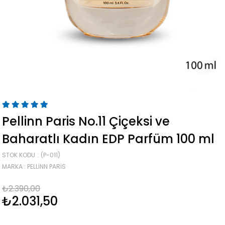
Pellinn Paris No.11 Çiçeksi ve
Baharatlı Kadın EDP Parfüm 100 ml
STOK KODU
(P-011)
MARKA
:
PELLINN PARIS
₺2.390,00
₺2.031,50