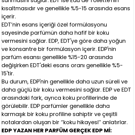
sunmasını sağlar. EDT ise Eau de Toilette'nin
kısaltmasıdır ve genellikle %5-15 arasında esans
içerir.
EDT’nin esans içeriği özel formülasyonu
sayesinde parfümün daha hafif bir koku
vermesini sağlar. EDP, EDT'ye göre daha yoğun
ve konsantre bir formülasyon içerir. EDP'nin
parfüm esansı genellikle %15-20 arasında
değişirken EDT'deki esans oranı genellikle %5-
15'tir.
Bu durum, EDP'nin genellikle daha uzun süreli ve
daha güçlü bir koku vermesini sağlar. EDP ve EDT
arasındaki fark, ayrıca koku profillerinde de
görülebilir. EDP parfümler genellikle daha
karmaşık bir koku profiline sahiptir ve çeşitli
notalardan oluşan bir ‘’koku hikayesi’’ anlatırlar.
EDP YAZAN HER PARFÜM GERÇEK EDP Mİ: