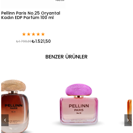
Pellinn Paris No.25 Oryantal
Kadın EDP Parfüm 100 ml
★
★
★
★
★
₺1.521,50
₺1.790,00
BENZER ÜRÜNLER