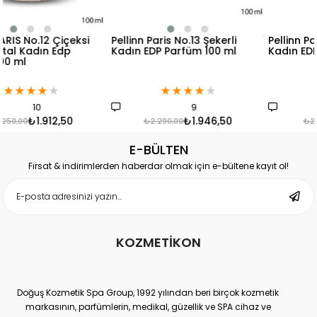
Pellinn Paris No.13 Şekerli
Pellinn Paris No.14 Çiçeksi
Kadın EDP Parfüm 100 ml
Kadın EDP Parfüm100 ml
★
★
★
★
★
★
★
★
★
★
9
19
₺1.946,50
₺1.861,50
₺2.290,00
₺2.190,00
E-BÜLTEN
Fırsat & indirimlerden haberdar olmak için e-bültene kayıt ol!
KOZMETİKON
Doğuş Kozmetik Spa Group, 1992 yılından beri birçok kozmetik
markasının, parfümlerin, medikal, güzellik ve SPA cihaz ve