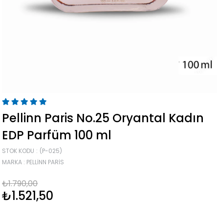
Pellinn Paris No.25 Oryantal Kadın
EDP Parfüm 100 ml
STOK KODU
(P-025)
MARKA
:
PELLINN PARIS
₺1.790,00
₺1.521,50