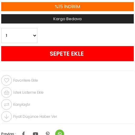
%
15
İNDIRIM
Kargo Bedava
Favorilere Ekle
İstek Listeme Ekle
Karşılaştır
Fiyat Düşünce Haber Ver
Paylaş :