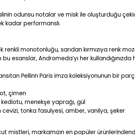
şeftalinin odunsu notalar ve misk ile oluşturduğu ç
k kadar performanslı.
k renkli monotonluğu, sarıdan kırmızıya renk mozaikl
üm bu esanslar, Andromeda’yı her kullandığınızda 
ansıtan Pellinn Paris imza koleksiyonunun bir parç
ot, çimen
 kediotu, menekşe yaprağı, gül
cevizi, tonka fasulyesi, amber, vanilya, şeker
ut mistleri, markamızın en popüler ürünlerindendi