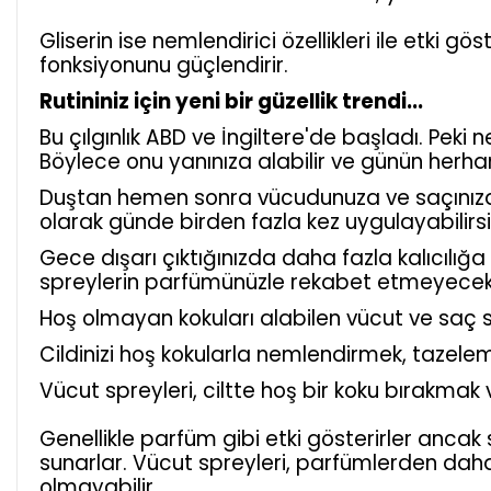
Gliserin ise nemlendirici özellikleri ile etki 
fonksiyonunu güçlendirir.
Rutininiz için yeni bir güzellik trendi...
Bu çılgınlık ABD ve İngiltere'de başladı. Peki
Böylece onu yanınıza alabilir ve günün herhang
Duştan hemen sonra vücudunuza ve saçınıza sı
olarak günde birden fazla kez uygulayabilirsi
Gece dışarı çıktığınızda daha fazla kalıcılı
spreylerin parfümünüzle rekabet etmeyecek gi
Hoş olmayan kokuları alabilen vücut ve saç spr
Cildinizi hoş kokularla nemlendirmek, tazelem
Vücut spreyleri, ciltte hoş bir koku bırakmak 
Genellikle parfüm gibi etki gösterirler ancak
sunarlar. Vücut spreyleri, parfümlerden daha
olmayabilir.