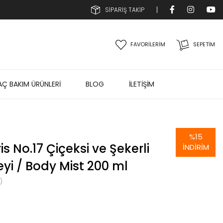
SİPARİŞ TAKİP
FAVORİLERİM
SEPETIM
AÇ BAKIM ÜRÜNLERİ
BLOG
İLETİŞİM
%
15
is No.17 Çiçeksi ve Şekerli
İNDIRIM
yi / Body Mist 200 ml
)
S