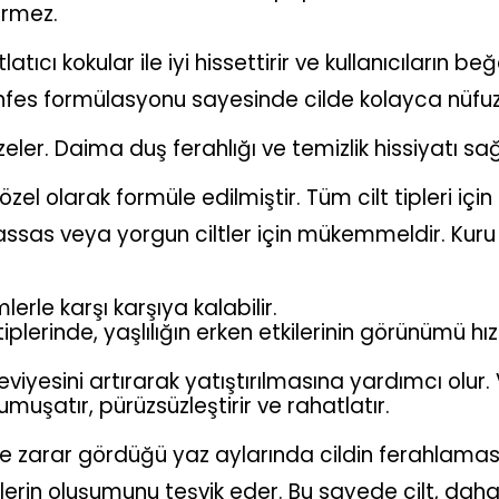
ermez.
ıcı kokular ile iyi hissettirir ve kullanıcıların beğ
 Enfes formülasyonu sayesinde cilde kolayca nüfu
eler. Daima duş ferahlığı ve temizlik hissiyatı sağ
n özel olarak formüle edilmiştir. Tüm cilt tipleri içi
hassas veya yorgun ciltler için mükemmeldir. Kuru 
erle karşı karşıya kalabilir.
iplerinde, yaşlılığın erken etkilerinin görünümü hızl
seviyesini artırarak yatıştırılmasına yardımcı olur.
umuşatır, pürüzsüzleştirir ve rahatlatır.
ile zarar gördüğü yaz aylarında cildin ferahlaması
relerin oluşumunu teşvik eder. Bu sayede cilt, daha