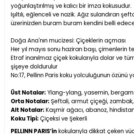
yoğunlaştırılmış ve kalıcı bir imza kokusudur.
Işıltılı, eğlenceli ve nazik. Ağız sulandıran 
üzerinizden buram buram kendini belli edece
Doğa Ana'nın mucizesi: Çiçeklerin açması
Her yıl mayıs sonu haziran başı, çimenlerin te
Etraf inanılmaz çiçek kokularıyla dolar ve t
şişeye doldurulur
No:17, Pellinn Paris koku yolculuğunun özünü y
Üst Notalar:
Ylang-ylang, yasemin, bergam
Orta Notalar:
Şeftali, armut çiçeği, zambak,
Alt Notalar:
Kaşmir ağacı, abanoz, hindistan 
Koku Tipi:
Çiçeksi ve Şekerli
PELLINN PARIS’in
kokularıyla dikkat çeken vüc