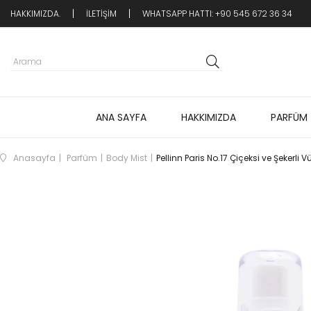
HAKKIMIZDA.
İLETİŞİM
WHATSAPP HATTI: +90 545 672 36 34
ANA SAYFA
HAKKIMIZDA
PARFÜM
Anasayfa
Parfüm
Body Mist
Pellinn Paris No.17 Çiçeksi ve Şekerli