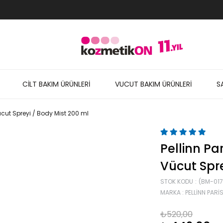
CİLT BAKIM ÜRÜNLERİ
VUCUT BAKIM ÜRÜNLERİ
S
 Vücut Spreyi / Body Mist 200 ml
Pellinn Par
Vücut Spre
STOK KODU
(BM-017
MARKA
:
PELLINN PARI
₺520,00