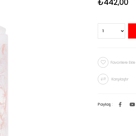
₺442,00
Favorilere Ekle
Karşılaştır
Paylaş :