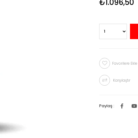
₺1.096,50
Favorilere Ekle
Karşılaştır
Paylaş :