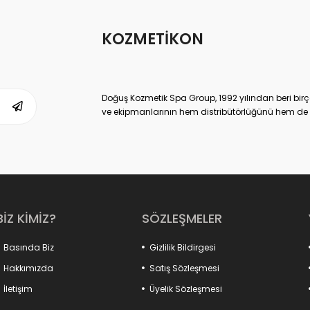
KOZMETİKON
Doğuş Kozmetik Spa Group, 1992 yılından beri birç
ve ekipmanlarının hem distribütörlüğünü hem de ür
ulaşmış, kendi sektöründe Dünya lideri kuruluşlard
Doğuş Kozmetik Spa Group,
www.kozmetikON.co
memnuniyeti ve kaliteli ürün gamıyla 2013 yılında
satılan tüm kozmetik markalar Doğuş SPA Group’un
sunduğumuz kozmetik ürünler ve parfümler, çok yüks
tüketiciye sunduğumuz için de çok uygun fiyatlıdı
Yoğun talep ve sahip olduğu müşteri memnuniyetiyl
BİZ KİMİZ?
SÖZLEŞMELER
sektörüne de yansıtmıştır.
KozmetikON.com
bir Doğuş Kozmetik SPA G
Basında Biz
Gizlilik Bildirgesi
Hakkımızda
Satış Sözleşmesi
İletişim
Üyelik Sözleşmesi