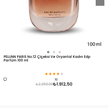
PELLINN PARIS No.12 Çiçeksi Ve Oryantal Kadın Edp
Parfüm 100 ml
★
★
★
★
★
10
₺1.912,50
₺2.250,00