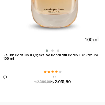
Pellinn Paris No.11 Çiçeksi ve Baharatlı Kadın EDP Parfüm
100 ml
★
★
★
★
★
23
₺2.031,50
₺2.390,00