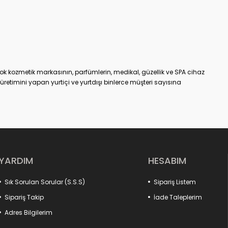
ok kozmetik markasının, parfümlerin, medikal, güzellik ve SPA cihaz
etimini yapan yurtiçi ve yurtdışı binlerce müşteri sayısına
an bir tanesidir.
m
online kozmetik ürünler alışveriş sitesiyle, %100 müşteri
 hizmet vermeye başlamıştır. KozmetikON e-ticaret sitesinde
 kendi ürettiği veya distribütörü olduğu markalarıdır. Satışa
ek kaliteli ve etkili olmasının yanı sıra, aracı olmadan direkt
r.
e, kaliteden ödün vermeyen, yenilikçi anlayışını e-ticaret
YARDIM
HESABIM
roup kuruluşudur.
Sık Sorulan Sorular (S.S.S)
Sipariş Listem
Sipariş Takip
İade Taleplerim
Adres Bilgilerim