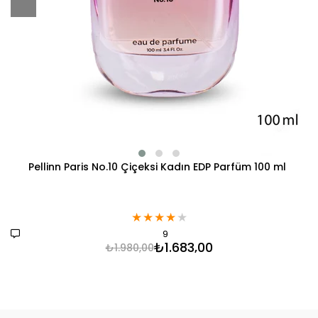
Pellinn Paris No.10 Çiçeksi Kadın EDP Parfüm 100 ml
★
★
★
★
★
9
₺1.683,00
₺1.980,00