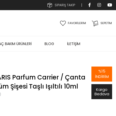
SİPARİŞ TAKİP
FAVORİLERİM
SEPETIM
AÇ BAKIM ÜRÜNLERİ
BLOG
İLETİŞİM
%
15
ARIS Parfum Carrier / Çanta
İNDIRIM
 Şişesi Taşlı Işıltılı 10ml
Kargo
Bedava
)
S