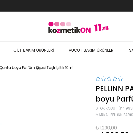
CİLT BAKIM ÜRÜNLERİ
VUCUT BAKIM ÜRÜNLERİ
S
Çanta boyu Parfüm Şişesi Taşlı Işıltılı 10ml
PELLINN P
boyu Parfüm
STOK KODU
(PP-99S
MARKA
:
PELLINN PARI
₺1.290,00