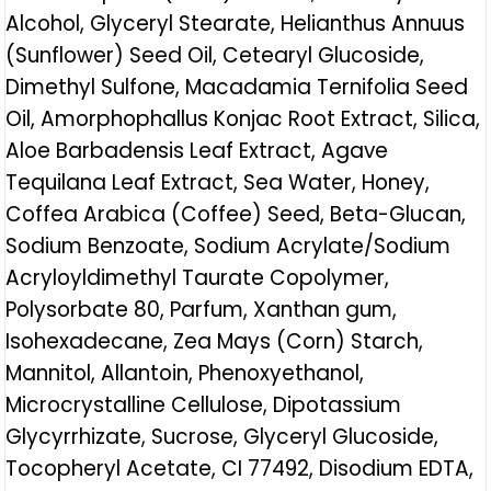
Alcohol, Glyceryl Stearate, Helianthus Annuus
(Sunflower) Seed Oil, Cetearyl Glucoside,
Dimethyl Sulfone, Macadamia Ternifolia Seed
Oil, Amorphophallus Konjac Root Extract, Silica,
Aloe Barbadensis Leaf Extract, Agave
Tequilana Leaf Extract, Sea Water, Honey,
Coffea Arabica (Coffee) Seed, Beta-Glucan,
Sodium Benzoate, Sodium Acrylate/Sodium
Acryloyldimethyl Taurate Copolymer,
Polysorbate 80, Parfum, Xanthan gum,
Isohexadecane, Zea Mays (Corn) Starch,
Mannitol, Allantoin, Phenoxyethanol,
Microcrystalline Cellulose, Dipotassium
Glycyrrhizate, Sucrose, Glyceryl Glucoside,
Tocopheryl Acetate, CI 77492, Disodium EDTA,