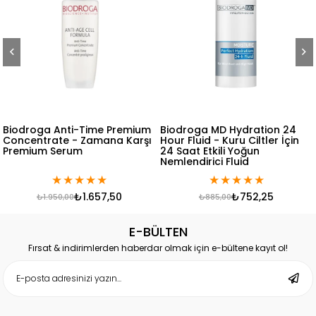
Premium
Biodroga MD Hydration 24
Floslek Kışın Kullanılan
a Karşı
Hour Fluid - Kuru Ciltler İçin
Bakım Kremi 50 ml
24 Saat Etkili Yoğun
Nemlendirici Fluid
★
★
★
★
★
★
★
★
★
★
50
₺752,25
₺362,10
₺885,00
₺426,00
E-BÜLTEN
Fırsat & indirimlerden haberdar olmak için e-bültene kayıt ol!