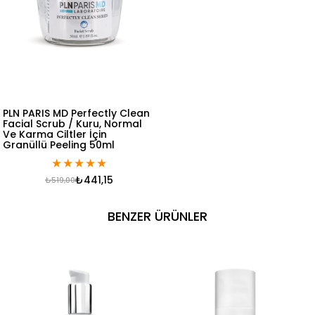
PLN PARIS MD Perfectly Clean
Facial Scrub / Kuru, Normal
Ve Karma Ciltler İçin
Granüllü Peeling 50ml
★
★
★
★
★
₺441,15
₺519,00
BENZER ÜRÜNLER