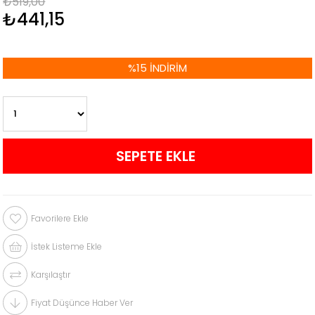
₺519,00
₺441,15
%
15
İNDIRIM
Favorilere Ekle
İstek Listeme Ekle
Karşılaştır
Fiyat Düşünce Haber Ver